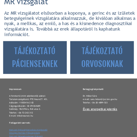
MR vizsgálat
Az MR vizsgálatot elsősorban a koponya, a gerinc és az ízületek 
betegségeinek vizsgálatára alkalmazzuk, de kiválóan alkalmas a 
nyak, a mellkas, az emlő, a has és a kismedence diagnosztikai 
vizsgálatára is. Továbbá az erek állapotáról is kaphatunk 
információt.
TÁJÉKOZTATÓ 
TÁJÉKOZTATÓ 
PÁCIENSEKNEK
ORVOSOKNAK
Impresszum
Betegjogi képviselő
A fenntartó (mint adatkezelő) adatai:
Dr. Hóbor Sára
Tartalomszolgáltató: PTE NeuroCT. Kft.
e-mail: sara.hobor@ijsz.bm.gov.hu
Adószám: 11003416-2-02
Telefon: +36-20-4899-533
Cégjegyzékszám: 02-09-061689
Székhely: 7623 Pécs, Rét utca 2.
Éves energetikai jelentés
Telefon: +36-72-242-312
E-mail: info@neuroct.hu
Felügyeleti szervek:
Nemzeti Egészségbiztosítási Alapkezelő
Országos Kórházi Főigazgatóság
Nemzeti Népegészségügyi Központ