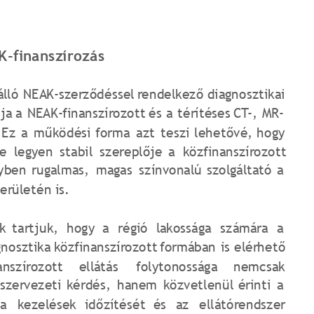
K-finanszírozás
álló
NEAK-szerződéssel
rendelkező
diagnosztikai 
tja
a
NEAK-finanszírozott
és
a
térítéses
CT-,
MR- 
Ez
a
működési
forma
azt
teszi
lehetővé,
hogy 
re
legyen
stabil
szereplője
a
közfinanszírozott 
yben
rugalmas,
magas
színvonalú
szolgáltató
a 
erületén is.
k
tartjuk,
hogy
a
régió
lakossága
számára
a 
gnosztika
közfinanszírozott
formában
is
elérhető 
anszírozott
ellátás
folytonossága
nemcsak 
szervezeti
kérdés,
hanem
közvetlenül
érinti
a 
a
kezelések
időzítését
és
az
ellátórendszer 