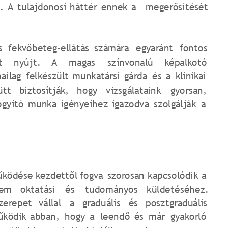
s.
A
tulajdonosi
háttér
ennek
a
megerősítését 
s
fekvőbeteg-ellátás
számára
egyaránt
fontos 
t
nyújt.
A
magas
színvonalú
képalkotó 
ailag
felkészült
munkatársi
gárda
és
a
klinikai 
ütt
biztosítják,
hogy
vizsgálataink
gyorsan, 
ógyító
munka
igényeihez
igazodva
szolgálják
a 
ködése
kezdettől
fogva
szorosan
kapcsolódik
a 
tem
oktatási
és
tudományos
küldetéséhez. 
zerepet
vállal
a
graduális
és
posztgraduális 
űködik
abban,
hogy
a
leendő
és
már
gyakorló 