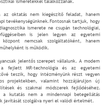
sztikai ismeretekkel találkozzanak.
a
az
oktatás
nem
kiegészítő
feladat,
hanem 
pi
tevékenységünknek.
Fontosnak
tartjuk,
hogy 
diagnosztika
ismerete
ne
csupán
technológiai, 
efüggéseiben
is
jelen
legyen
az
egyetemi 
központ
nemcsak
szolgáltatóként,
hanem 
műhelyként is működik.
yancsak
jelentős
szerepet
vállalunk.
A
modern 
a
fejlett
MR-technológia
és
az
egyetemi 
tővé
teszik,
hogy
intézményünk
részt
vegyen 
os
projektekben,
valamint
hozzájáruljon
új 
lítések
és
szakmai
módszerek
fejlődéséhez. 
a
kutatás
nem
a
mindennapi
betegellátás 
javítását szolgálva nyeri el valódi értelmét.