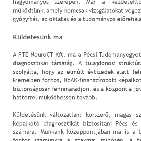
hagyományos
szerepén.
Már
a
kezdetektő
működtünk,
amely
nemcsak
vizsgálatokat
végez
gyógyítás, az oktatás és a tudományos előrehala
Küldetésünk ma
A
PTE
NeuroCT
Kft.
ma
a
Pécsi
Tudományegye
diagnosztikai
társaság.
A
tulajdonosi
struktúr
szolgálta,
hogy
az
elmúlt
évtizedek
alatt
fel
kiemelten
fontos,
NEAK-finanszírozott
képalko
biztonságosan
fennmaradjon,
és
a
központ
a
jö
háttérrel működhessen tovább.
Küldetésünk
változatlan:
korszerű,
magas
s
képalkotó
diagnosztikát
biztosítani
Pécs
és
számára.
Munkánk
középpontjában
ma
is
a
fontos
számunkra
a
szakmai
minőség,
a
t