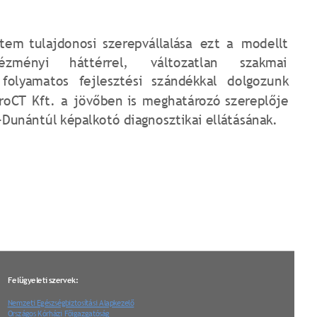
etem
tulajdonosi
szerepvállalása
ezt
a
modellt 
tézményi
háttérrel,
változatlan
szakmai 
folyamatos
fejlesztési
szándékkal
dolgozunk 
roCT
Kft.
a
jövőben
is
meghatározó
szereplője 
-Dunántúl képalkotó diagnosztikai ellátásának.
Felügyeleti szervek:
Nemzeti Egészségbiztosítási Alapkezelő
Országos Kórházi Főigazgatóság