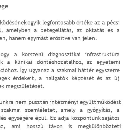
ege
ködésének
egyik
legfontosabb
értéke
az
a
pécsi 
l,
amelyben
a
betegellátás,
az
oktatás
és
a 
en, hanem egymást erősítve van jelen. 
hogy
a
korszerű
diagnosztikai
infrastruktúra 
ik
a
klinikai
döntéshozatalhoz,
az
egyetemi 
cióhoz.
Így
ugyanaz
a
szakmai
háttér
egyszerre 
egek
érdekeit,
a
hallgatók
képzését
és
az
új 
k megszületését.
unkra
nem
pusztán
intézményi
együttműködést 
szakmai
szemléletet,
amely
a
gyógyítás,
a 
dés
egységére
épül.
Ez
adja
központunk
sajátos 
az,
ami
hosszú
távon
is
megkülönbözteti 