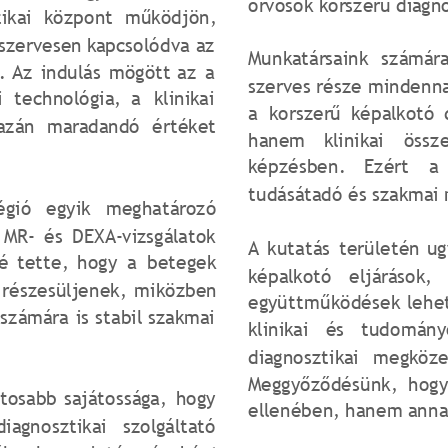
orvosok korszerű diagno
ikai
központ
működjön, 
szervesen
kapcsolódva
az 
Munkatársaink
számár
.
Az
indulás
mögött
az
a 
szerves
része
mindenna
i
technológia,
a
klinikai 
a
korszerű
képalkotó
azán
maradandó
értéket 
hanem
klinikai
össz
képzésben.
Ezért
a
tudásátadó és szakmai 
égió
egyik
meghatározó 
MR-
és
DEXA-vizsgálatok 
A
kutatás
területén
ug
é
tette,
hogy
a
betegek 
képalkotó
eljárások,
részesüljenek,
miközben 
együttműködések
lehe
számára
is
stabil
szakmai 
klinikai
és
tudomány
diagnosztikai
megköze
Meggyőződésünk,
hogy
ntosabb
sajátossága,
hogy 
ellenében, hanem annak 
diagnosztikai
szolgáltató 