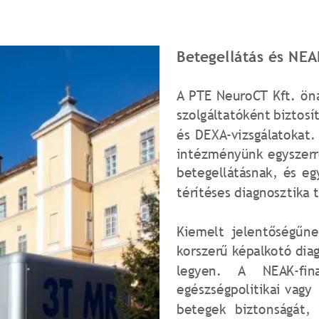
Betegellátás és NEA
A
PTE
NeuroCT
Kft.
ön
szolgáltatóként
biztosí
és
DEXA-vizsgálatokat.
intézményünk
egyszer
betegellátásnak,
és
eg
térítéses diagnosztika t
Kiemelt
jelentőségűne
korszerű
képalkotó
dia
legyen.
A
NEAK-fin
egészségpolitikai
vagy
betegek
biztonságát,