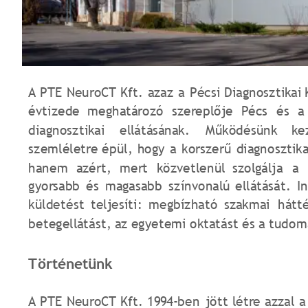
A
PTE
NeuroCT
Kft.
azaz
a
Pécsi
Diagnosztikai
évtizede
meghatározó
szereplője
Pécs
és
a
diagnosztikai
ellátásának.
Működésünk
ke
szemléletre
épül,
hogy
a
korszerű
diagnosztik
hanem
azért,
mert
közvetlenül
szolgálja
a
gyorsabb
és
magasabb
színvonalú
ellátását.
I
küldetést
teljesíti:
megbízható
szakmai
hátt
betegellátást, az egyetemi oktatást és a tudo
Történetünk
A
PTE
NeuroCT
Kft.
1994-ben
jött
létre
azzal
a