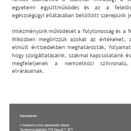
egyetemi
együttműködés
és
az
a
felelő
egészségügyi ellátásában betöltött szerepünk j
Intézményünk
működését
a
folytonosság
és
a
f
Miközben
megőrizzük
azokat
az
értékeket,
elmúlt
évtizedekben
meghatározták,
folyama
hogy
szolgáltatásaink,
szakmai
kapcsolataink
és
megfeleljenek
a
nemzetközi
színvonalú,
elvárásainak.
Impresszum
A fenntartó (mint adatkezelő) adatai:
Tartalomszolgáltató: PTE NeuroCT. KFT