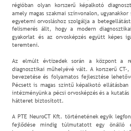
régióban
olyan
korszerű
képalkotó
diagnoszt
amely
magas
szakmai
színvonalon,
ugyanakkor
egyetemi
orvosláshoz
szolgálja
a
betegellátást
felismerés
állt,
hogy
a
modern
diagnosztika
gyakorlat
és
az
orvosképzés
együtt
képes
ig
teremteni.
Az
elmúlt
évtizedek
során
a
központ
a
r
diagnosztikai
műhelyévé
vált.
A
korszerű
CT-,
bevezetése
és
folyamatos
fejlesztése
lehetőv
Pécsett
is
magas
szintű
képalkotó
ellátásban
intézményünk
a
pécsi
orvosképzés
és
a
kutatás
hátteret biztosított.
A
PTE
NeuroCT
Kft.
történetének
egyik
legfo
fejlődése
mindig
túlmutatott
egy
önálló