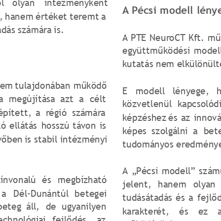
l
olyan
intézményként 
A Pécsi modell lény
,
hanem
értéket
teremt
a 
dás számára is.
A
PTE
NeuroCT
Kft.
mű
együttműködési
model
kutatás nem elkülönült
tem
tulajdonában
működő 
E
modell
lényege,
a
megújítása
azt
a
célt 
közvetlenül
kapcsolód
épített,
a
régió
számára 
képzéshez
és
az
innová
tó
ellátás
hosszú
távon
is 
képes
szolgálni
a
bet
vőben
is
stabil
intézményi 
tudományos eredménye
A
„Pécsi
modell”
szám
zínvonalú
és
megbízható 
jelent,
hanem
olyan
a
Dél-Dunántúl
betegei 
tudásátadás
és
a
fejlő
beteg
áll,
de
ugyanilyen 
karakterét,
és
ez
echnológiai
fejlődés,
az 