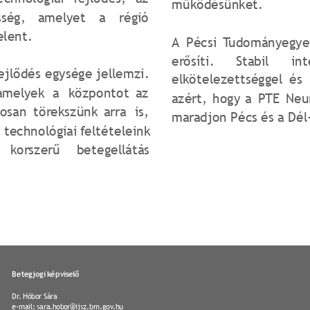
működésünket.
sség,
amelyet
a
régió 
elent.
A
Pécsi
Tudományegy
erősíti.
Stabil
in
ejlődés
egysége
jellemzi. 
elkötelezettséggel
és
amelyek
a
központot
az 
azért,
hogy
a
PTE
Neu
tosan
törekszünk
arra
is, 
maradjon Pécs és a Dél
technológiai
feltételeink 
korszerű
betegellátás 
Betegjogi képviselő
Dr. Hóbor Sára
e-mail: sara.hobor@ijsz.bm.gov.hu