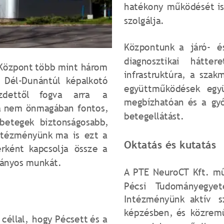
hatékony
működését
i
szolgálja.
Központunk
a
járó-
é
diagnosztikai
háttere
Központ
több
mint
három 
infrastruktúra,
a
szakm
Dél-Dunántúl
képalkotó 
együttműködések
egy
zdettől
fogva
arra
a 
megbízhatóan
és
a
gy
a
nem
önmagában
fontos, 
betegellátást.
betegek
biztonságosabb, 
ntézményünk
ma
is
ezt
a 
Oktatás és kutatás
érként
kapcsolja
össze
a 
mányos munkát.
A
PTE
NeuroCT
Kft.
mű
Pécsi
Tudományegye
Intézményünk
aktív
s
képzésben,
és
közrem
céllal,
hogy
Pécsett
és
a 